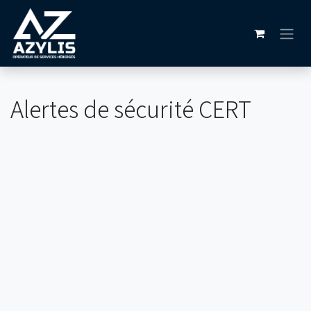
Se rendre au contenu
Alertes de sécurité CERT