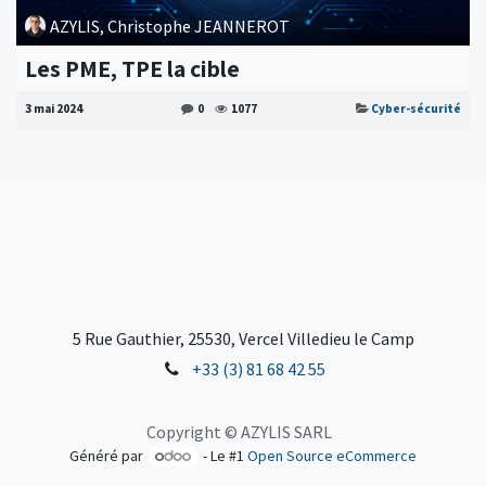
AZYLIS, Christophe JEANNEROT
Les PME, TPE la cible
3 mai 2024
0
1077
Cyber-sécurité
5 Rue Gauthier, 25530, Vercel Villedieu le Camp
+33 (3) 81 68 42 55
Copyright © AZYLIS SARL
Généré par
- Le #1
Open Source eCommerce